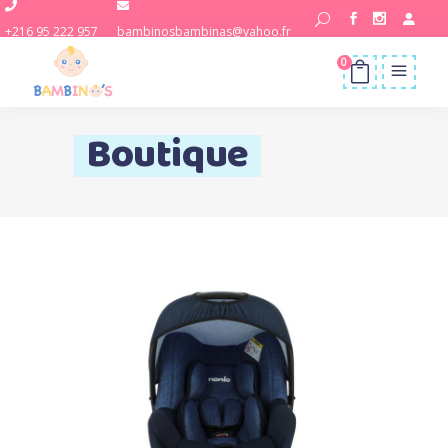
+216 95 222 957
bambinosbambinas@yahoo.fr
0
Boutique