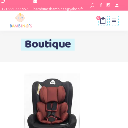
+216 95 222 957
bambinosbambinas@yahoo.fr
0
Boutique