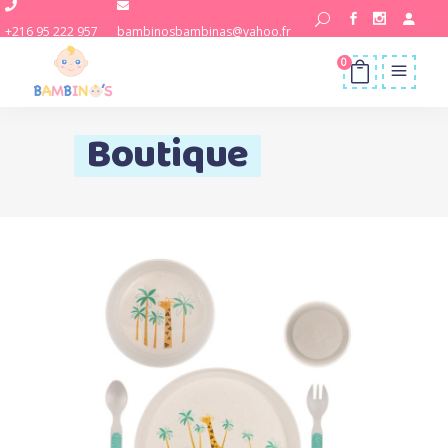
+216 95 222 957
bambinosbambinas@yahoo.fr
0
Boutique