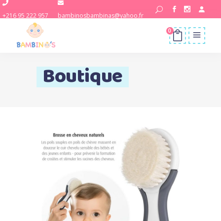
+216 95 222 957
bambinosbambinas@yahoo.fr
0
Boutique