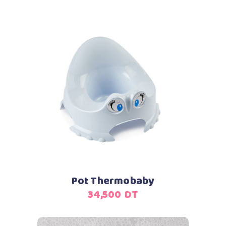
prix
prix
initial
actuel
était :
est :
620,000
579,000
DT.
DT.
Ajouter au panier
Pot Thermobaby
34,500
DT