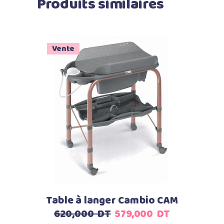
Produits similaires
Vente
Ajouter au panier
Table à langer Cambio CAM
Le
Le
620,000
DT
579,000
DT