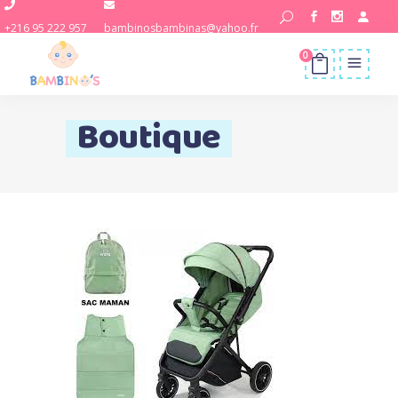
+216 95 222 957
bambinosbambinas@yahoo.fr
0
Boutique