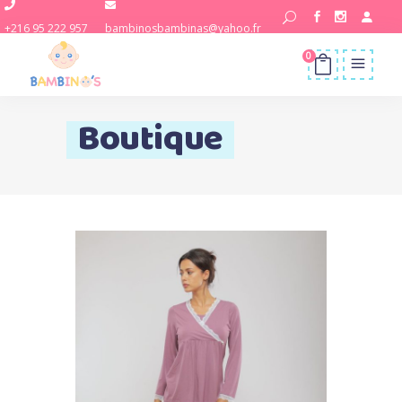
+216 95 222 957
bambinosbambinas@yahoo.fr
0
Boutique