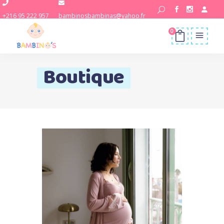
+216 95 222 957
bambinosbambinas@yahoo.fr
0
Boutique