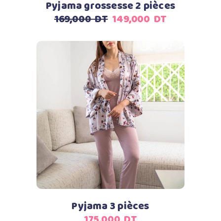
Pyjama grossesse 2 pièces
Le
Le
169,000
DT
149,000
DT
prix
prix
initial
actuel
était :
est :
169,000
149,000
DT.
DT.
Ajouter au panier
Pyjama 3 pièces
175,000
DT