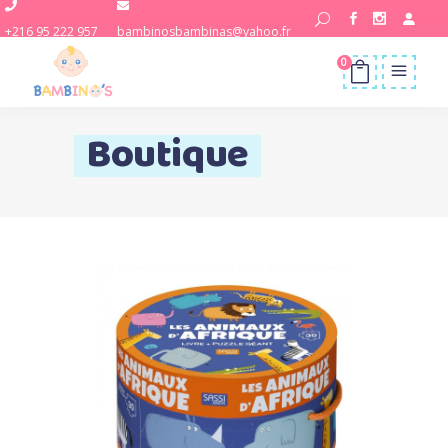
+216 95 222 957
bambinosbambinas@yahoo.fr
0
Boutique