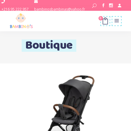
+216 95 222 957
bambinosbambinas@yahoo.fr
0
Boutique