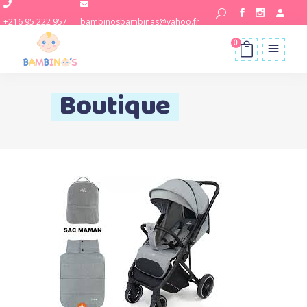
+216 95 222 957
bambinosbambinas@yahoo.fr
0
Boutique