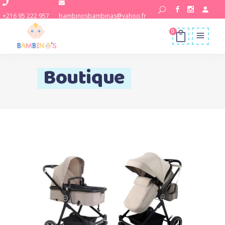
+216 95 222 957
bambinosbambinas@yahoo.fr
0
Boutique