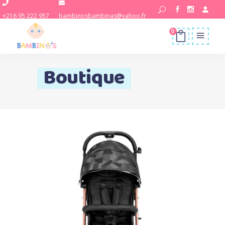
+216 95 222 957
bambinosbambinas@yahoo.fr
0
Boutique