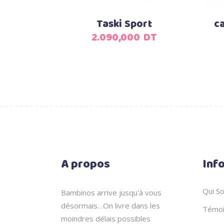
Taski Sport
c
2.090,000
DT
A propos
Inf
Qui S
Bambinos arrive jusqu'à vous
désormais…On livre dans les
Témoi
moindres délais possibles