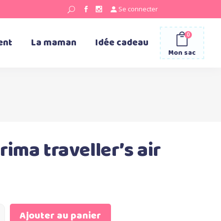
Se connecter
0
ent
La maman
Idée cadeau
Mon sac
ima traveller’s air
Ajouter au panier