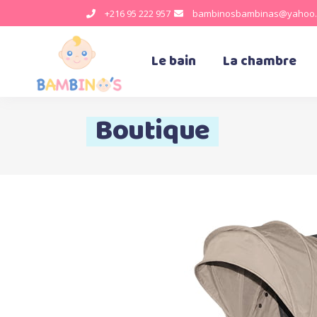
+216 95 222 957
bambinosbambinas@yahoo.
Le bain
La chambre
Boutique