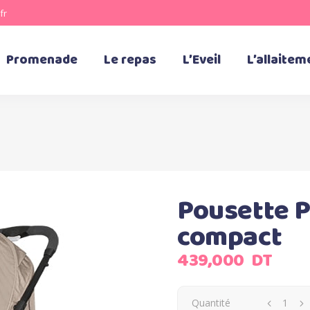
fr
Promenade
Le repas
L’Eveil
L’allaitem
Pousette Pr
compact
439,000
DT
Quantité