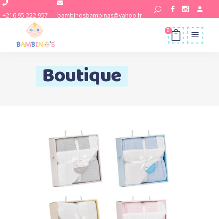
+216 95 222 957
bambinosbambinas@yahoo.fr
0
Boutique