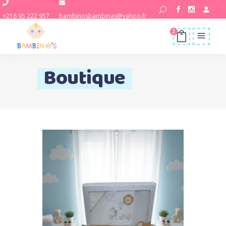
+216 95 222 957
bambinosbambinas@yahoo.fr
2
Boutique