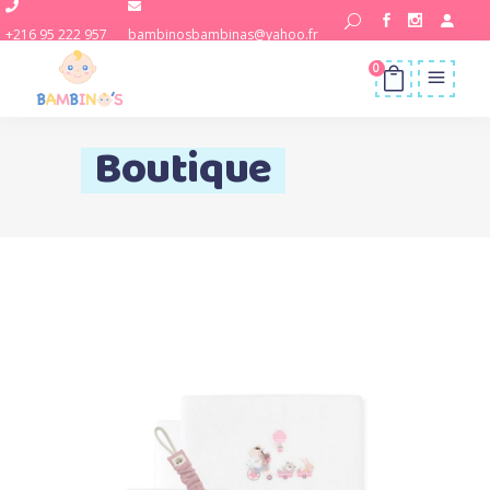
+216 95 222 957
bambinosbambinas@yahoo.fr
0
Boutique