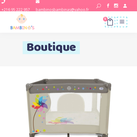
+216 95 222 957
bambinosbambinas@yahoo.fr
9
Boutique