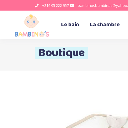
+216 95 222 957
bambinosbambinas@yahoo.
Le bain
La chambre
Boutique