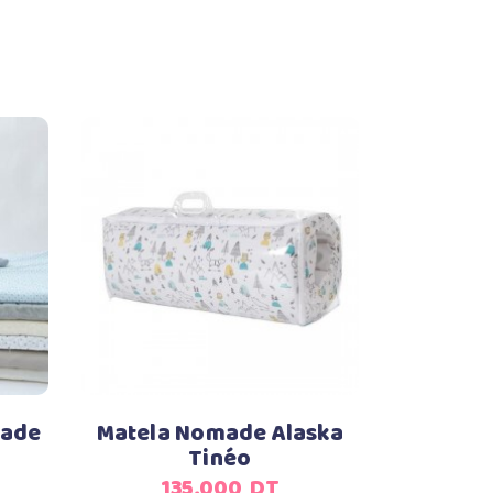
Ajouter au panier
made
Matela Nomade Alaska
Tinéo
135,000
DT