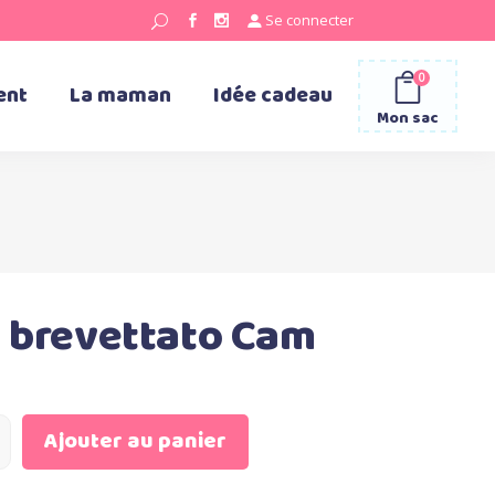
Se connecter
0
ent
La maman
Idée cadeau
Mon sac
u brevettato Cam
Ajouter au panier