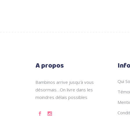
A propos
Inf
Qui S
Bambinos arrive jusqu'à vous
désormais…On livre dans les
Témoi
moindres délais possibles
Menti
Condi