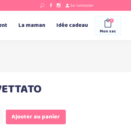
Se connecter
0
ent
La maman
Idée cadeau
Mon sac
VETTATO
Ajouter au panier