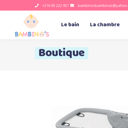
+216 95 222 957
bambinosbambinas@yahoo.
Le bain
La chambre
Boutique