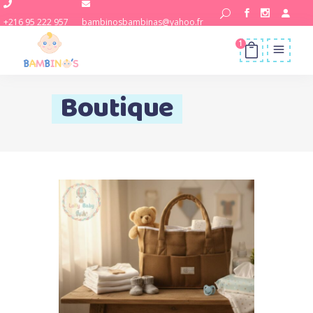
+216 95 222 957
bambinosbambinas@yahoo.fr
1
Boutique