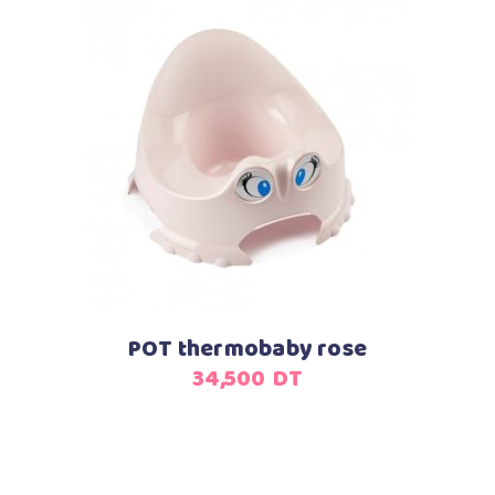
était :
est :
22,500
16,900
DT.
DT.
Ajouter au panier
POT thermobaby rose
34,500
DT