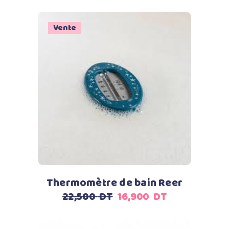
prix
prix
initial
actuel
était :
est :
Vente
42,500
36,000
DT.
DT.
Ajouter au panier
Thermomètre de bain Reer
Le
Le
22,500
DT
16,900
DT
prix
prix
initial
actuel