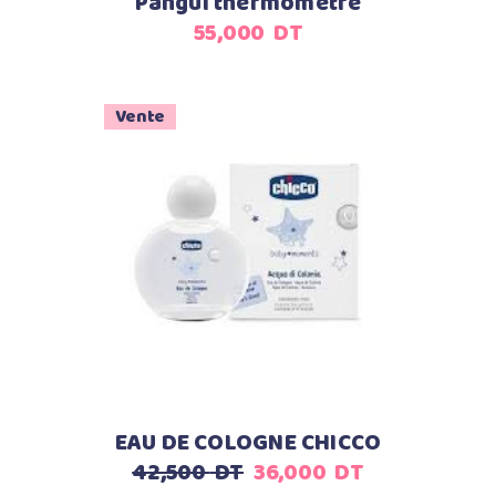
Pangui thermomètre
55,000
DT
Vente
Ajouter au panier
EAU DE COLOGNE CHICCO
Le
Le
42,500
DT
36,000
DT