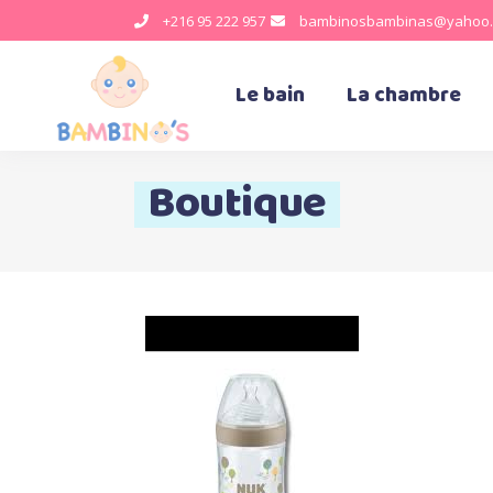
+216 95 222 957
bambinosbambinas@yahoo.
Le bain
La chambre
Boutique