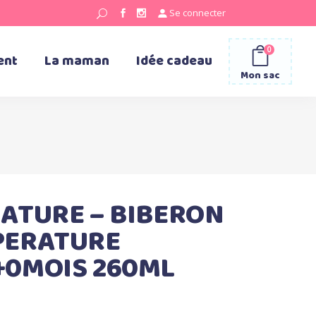
Se connecter
0
ent
La maman
Idée cadeau
Mon sac
ATURE – BIBERON
PERATURE
+0MOIS 260ML