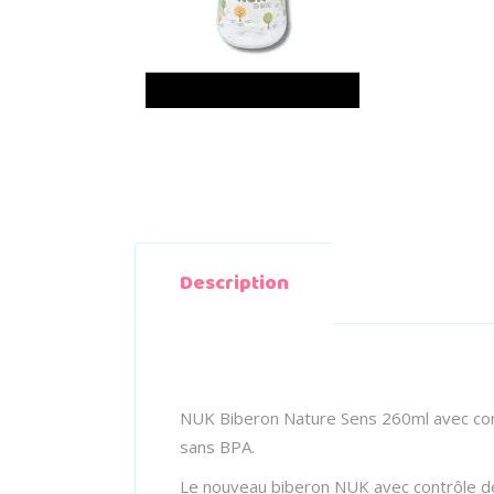
Description
NUK Biberon Nature Sens 260ml avec cont
sans BPA.
Le nouveau biberon NUK avec contrôle de 