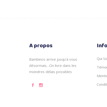
A propos
Inf
Qui S
Bambinos arrive jusqu'à vous
désormais…On livre dans les
Témoi
moindres délais possibles
Menti
Condi