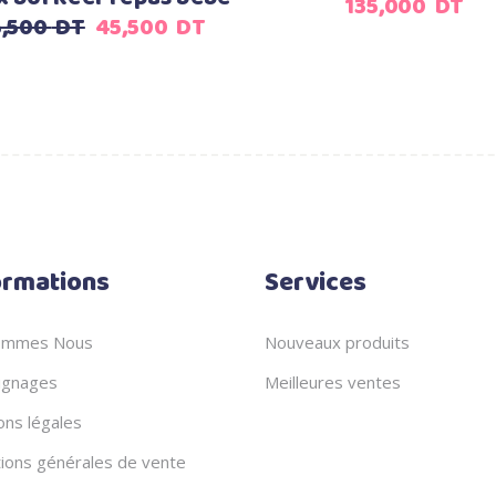
135,000
DT
Le
Le
5,500
DT
45,500
DT
prix
prix
initial
actuel
était :
est :
55,500
45,500
DT.
DT.
ormations
Services
ommes Nous
Nouveaux produits
gnages
Meilleures ventes
ons légales
tions générales de vente