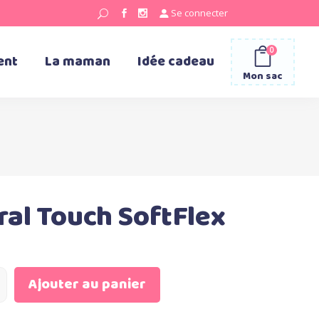
Se connecter
0
ent
La maman
Idée cadeau
Mon sac
al Touch SoftFlex
Ajouter au panier