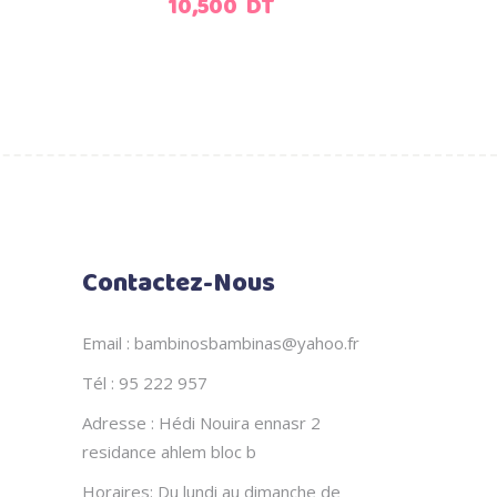
10,500
DT
être
choisies
sur
la
page
du
produit
Contactez-Nous
Email : bambinosbambinas@yahoo.fr
Tél : 95 222 957
Adresse : Hédi Nouira ennasr 2
residance ahlem bloc b
Horaires: Du lundi au dimanche de