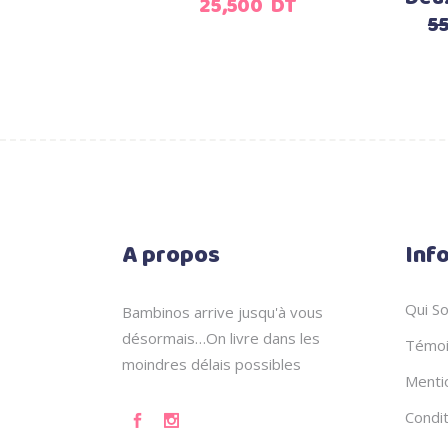
25,500
DT
5
A propos
Inf
Qui S
Bambinos arrive jusqu'à vous
désormais…On livre dans les
Témoi
moindres délais possibles
Menti
Condi