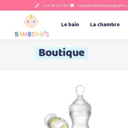
+216 95 222 957
bambinosbambinas@yahoo.
Le bain
La chambre
Boutique