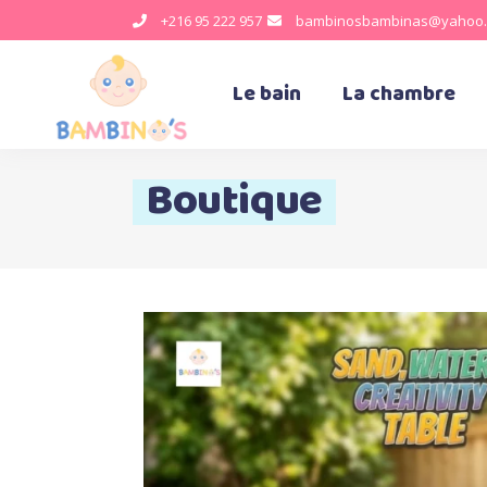
+216 95 222 957
bambinosbambinas@yahoo.
Le bain
La chambre
Boutique