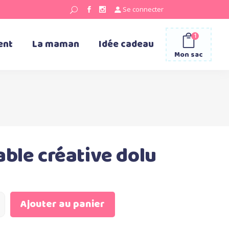
Se connecter
1
ent
La maman
Idée cadeau
Mon sac
able créative dolu
Ajouter au panier