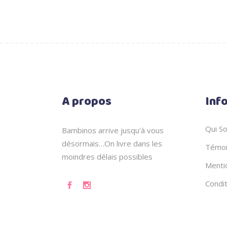
A propos
Inf
Qui S
Bambinos arrive jusqu'à vous
désormais…On livre dans les
Témoi
moindres délais possibles
Menti
Condi