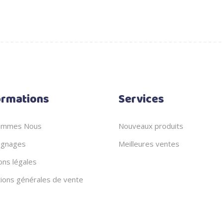
était :
149,500
DT.
ormations
Services
ommes Nous
Nouveaux produits
gnages
Meilleures ventes
ons légales
tions générales de vente