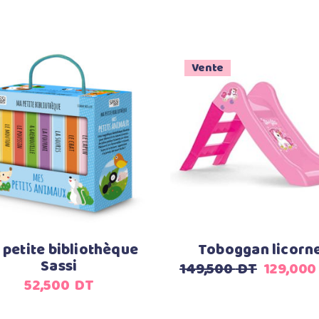
Vente
Ajouter au panier
Ajouter au panier
 petite bibliothèque
Toboggan licorn
Sassi
Le
149,500
DT
129,000
52,500
DT
prix
initial