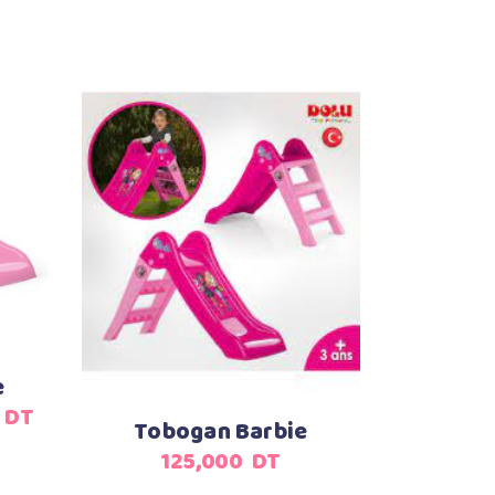
Ajouter au panier
e
Le
DT
Tobogan Barbie
prix
125,000
DT
actuel