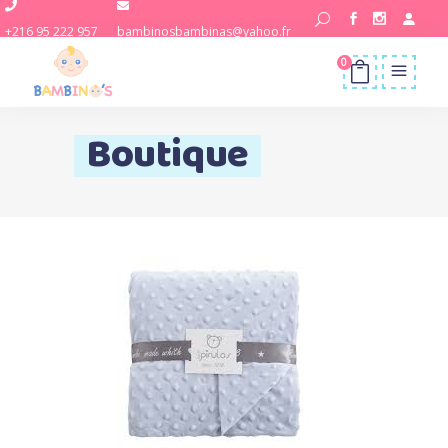
+216 95 222 957
bambinosbambinas@yahoo.fr
0
Boutique