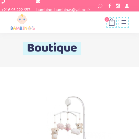
+216 95 222 957
bambinosbambinas@yahoo.fr
0
Boutique