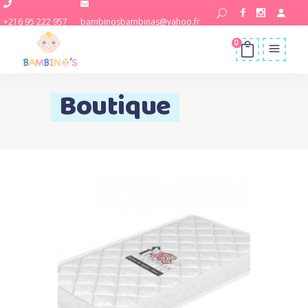
+216 95 222 957
bambinosbambinas@yahoo.fr
0
Boutique