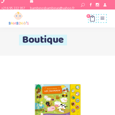
+216 95 222 957
bambinosbambinas@yahoo.fr
0
Boutique