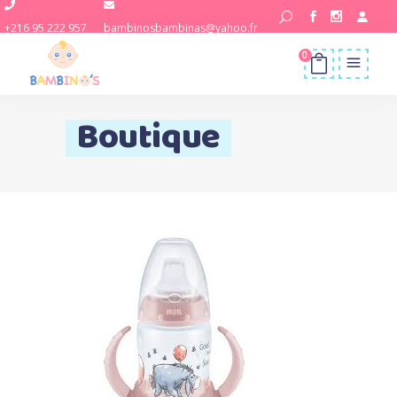
+216 95 222 957
bambinosbambinas@yahoo.fr
0
Boutique