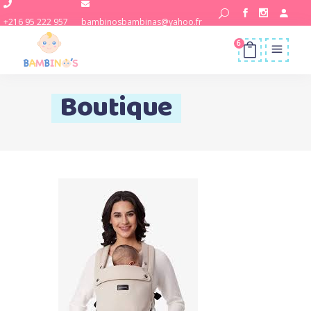
+216 95 222 957
bambinosbambinas@yahoo.fr
6
Boutique