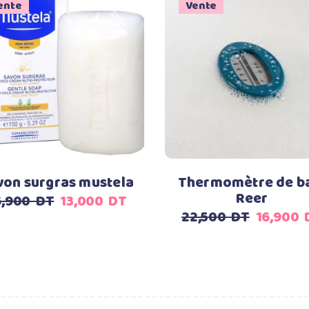
ente
Vente
Ajouter au panier
Ajouter au panier
von surgras mustela
Thermomètre de b
Reer
Le
Le
6,900
DT
13,000
DT
Le
22,500
DT
16,900
prix
prix
prix
initial
actuel
initial
était :
est :
était :
16,900
13,000
22,500
DT.
DT.
DT.