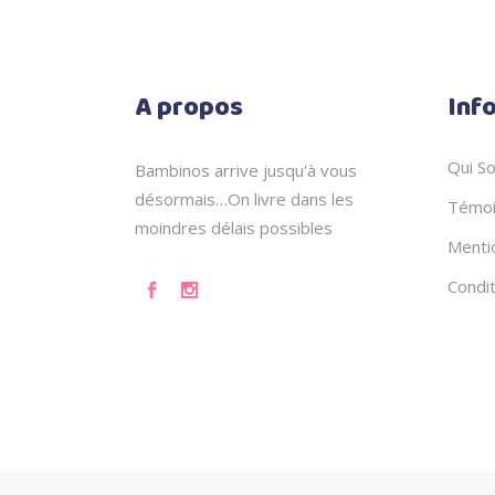
A propos
Inf
Qui S
Bambinos arrive jusqu'à vous
désormais…On livre dans les
Témoi
moindres délais possibles
Menti
Condi