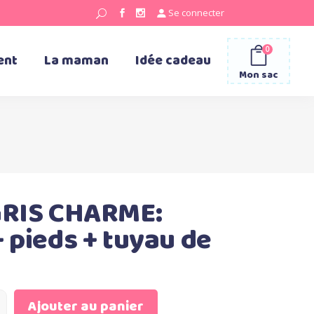
Se connecter
0
ent
La maman
Idée cadeau
Mon sac
 GRIS CHARME:
+ pieds + tuyau de
Ajouter au panier