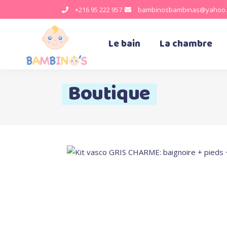
+216 95 222 957
bambinosbambinas@yahoo.
Le bain
La chambre
Boutique