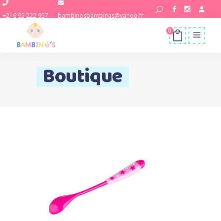
+216 95 222 957
bambinosbambinas@yahoo.fr
0
Boutique