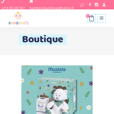
+216 95 222 957
bambinosbambinas@yahoo.fr
0
Boutique