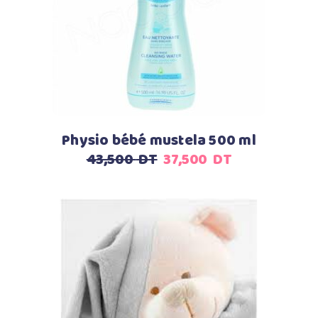
Ajouter au panier
Physio bébé mustela 500 ml
Le
Le
43,500
DT
37,500
DT
prix
prix
initial
actuel
était :
est :
43,500
37,500
DT.
DT.
Ajouter au panier