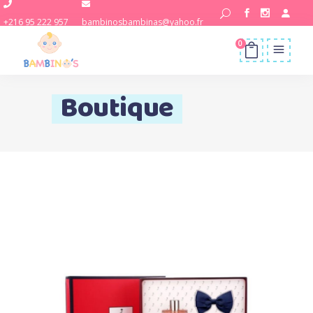
+216 95 222 957
bambinosbambinas@yahoo.fr
0
Boutique