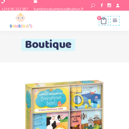
+216 95 222 957
bambinosbambinas@yahoo.fr
0
Boutique