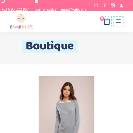
+216 95 222 957
bambinosbambinas@yahoo.fr
0
Boutique