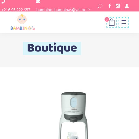
+216 95 222 957
bambinosbambinas@yahoo.fr
0
Boutique