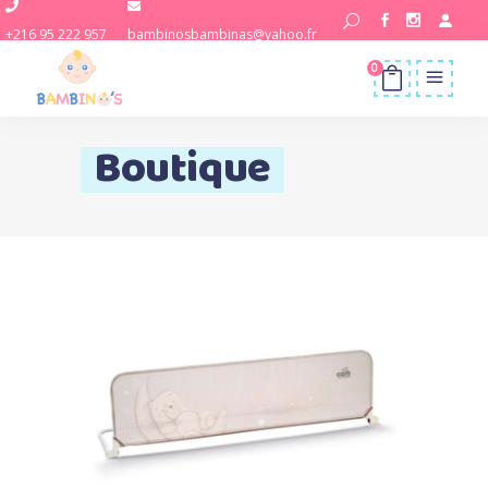
+216 95 222 957
bambinosbambinas@yahoo.fr
0
Boutique