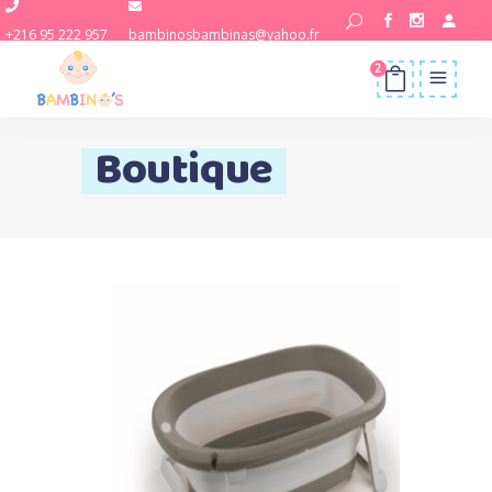
+216 95 222 957
bambinosbambinas@yahoo.fr
2
Boutique