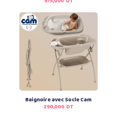
975,000
DT
Ajouter au panier
Baignoire avec Socle Cam
290,000
DT