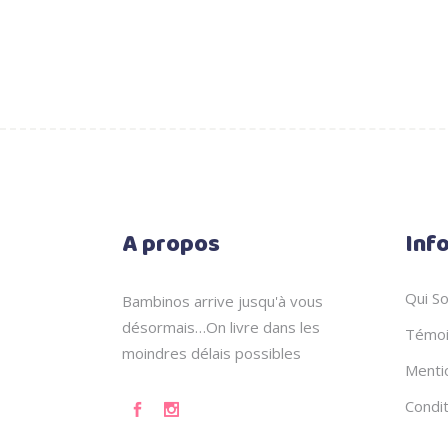
A propos
Inf
Qui S
Bambinos arrive jusqu'à vous
désormais…On livre dans les
Témoi
moindres délais possibles
Menti
Condi