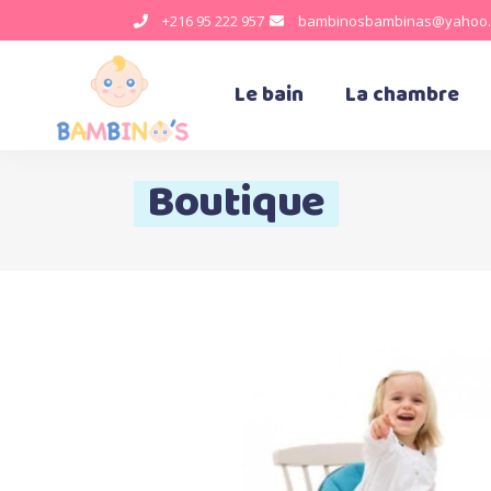
+216 95 222 957
bambinosbambinas@yahoo.
Le bain
La chambre
Boutique