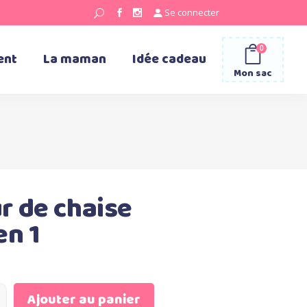
Se connecter
0
ent
La maman
Idée cadeau
Mon sac
r de chaise
en 1
Ajouter au panier