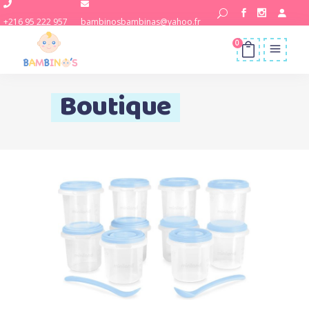
+216 95 222 957
bambinosbambinas@yahoo.fr
0
Boutique